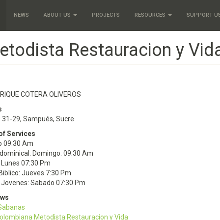
NEWS
ABOUT US
PROJECTS
RESOURCES
SUPPORT U
etodista Restauracion y Vid
NRIQUE COTERA OLIVEROS
s
# 31-29, Sampués, Sucre
of Services
 09:30 Am
 dominical: Domingo: 09:30 Am
: Lunes 07:30 Pm
Biblico: Jueves 7:30 Pm
e Jovenes: Sabado 07:30 Pm
ews
 Sabanas
Colombiana Metodista Restauracion y Vida