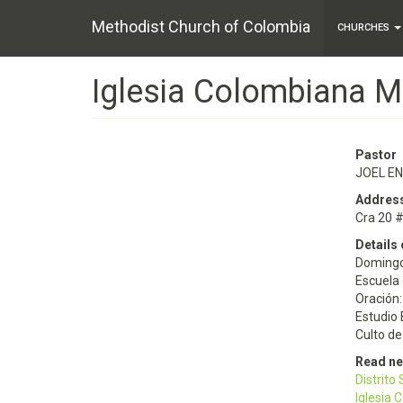
Main
Skip
Methodist Church of Colombia
to
CHURCHES
navigation
main
content
Iglesia Colombiana M
Pastor
JOEL E
Addres
Cra 20 
Details 
Domingo
Escuela
Oración
Estudio 
Culto d
Read n
Distrito
Iglesia 