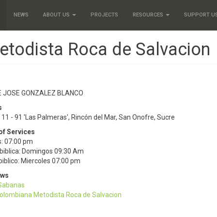
NEWS
ABOUT US
PROJECTS
RESOURCES
SUPPORT U
etodista Roca de Salvacion
E JOSE GONZALEZ BLANCO
s
n 11 - 91 'Las Palmeras', Rincón del Mar, San Onofre, Sucre
of Services
: 07:00 pm
biblica: Domingos 09:30 Am
biblico: Miercoles 07:00 pm
ews
 Sabanas
Colombiana Metodista Roca de Salvacion