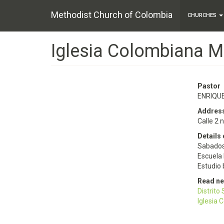
Main
Skip
Methodist Church of Colombia
to
CHURCHES
navigation
main
content
Iglesia Colombiana M
Pastor
ENRIQU
Addres
Calle 2 
Details 
Sabados
Escuela 
Estudio 
Read n
Distrito
Iglesia 