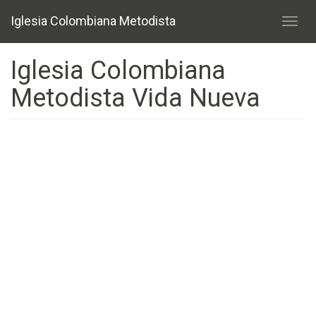
Pasar
Iglesia Colombiana Metodista
al
Toggl
contenido
navig
principal
Iglesia Colombiana
Metodista Vida Nueva