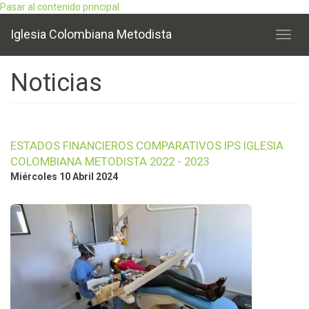
Pasar al contenido principal
Iglesia Colombiana Metodista
Toggl
navig
Noticias
ESTADOS FINANCIEROS COMPARATIVOS IPS IGLESIA
COLOMBIANA METODISTA 2022 - 2023
Miércoles 10 Abril 2024