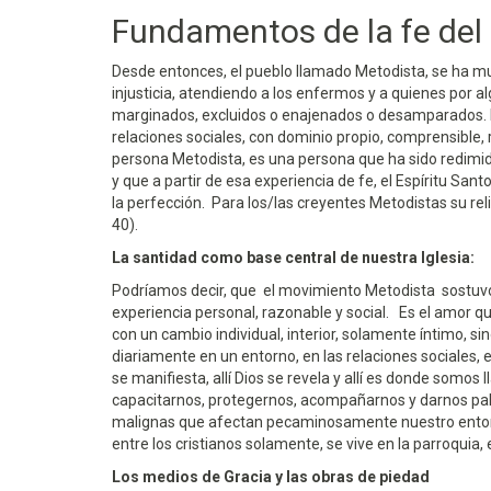
Fundamentos de la fe del
Desde entonces, el pueblo llamado Metodista, se ha mul
injusticia, atendiendo a los enfermos y a quienes por algu
marginados, excluidos o enajenados o desamparados. Pe
relaciones sociales, con dominio propio, comprensible,
persona Metodista, es una persona que ha sido redimida
y que a partir de esa experiencia de fe, el Espíritu S
la perfección. Para los/las creyentes Metodistas su re
40).
La santidad como base central de nuestra Iglesia:
Podríamos decir, que el movimiento Metodista sostuvo 
experiencia personal, razonable y social. Es el amor 
con un cambio individual, interior, solamente íntimo, sino
diariamente en un entorno, en las relaciones sociales, e
se manifiesta, allí Dios se revela y allí es donde somos
capacitarnos, protegernos, acompañarnos y darnos pala
malignas que afectan pecaminosamente nuestro entorno soc
entre los cristianos solamente, se vive en la parroquia
Los medios de Gracia y las obras de piedad