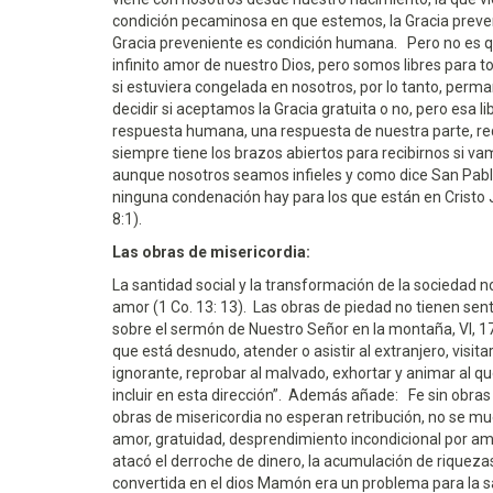
condición pecaminosa en que estemos, la Gracia preven
Gracia preveniente es condición humana. Pero no es qu
infinito amor de nuestro Dios, pero somos libres para t
si estuviera congelada en nosotros, por lo tanto, pe
decidir si aceptamos la Gracia gratuita o no, pero esa li
respuesta humana, una respuesta de nuestra parte, req
siempre tiene los brazos abiertos para recibirnos si vamo
aunque nosotros seamos infieles y como dice San Pabl
ninguna condenación hay para los que están en Cristo J
8:1).
Las obras de misericordia:
La santidad social y la transformación de la sociedad no
amor (1 Co. 13: 13). Las obras de piedad no tienen sen
sobre el sermón de Nuestro Señor en la montaña, VI, 1
que está desnudo, atender o asistir al extranjero, visitar
ignorante, reprobar al malvado, exhortar y animar al qu
incluir en esta dirección”. Además añade: Fe sin obras 
obras de misericordia no esperan retribución, no se m
amor, gratuidad, desprendimiento incondicional por am
atacó el derroche de dinero, la acumulación de riquezas 
convertida en el dios Mamón era un problema para la sa