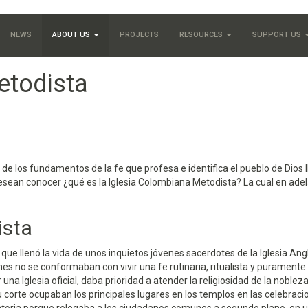
NEWS
ABOUT US
PROJECTS
RESOURCES
SUPPORT US
etodista
de los fundamentos de la fe que profesa e identifica el pueblo de Dios
sean conocer ¿qué es la Iglesia Colombiana Metodista? La cual en adel
ista
e llenó la vida de unos inquietos jóvenes sacerdotes de la Iglesia Ang
nes no se conformaban con vivir una fe rutinaria, ritualista y puramente
 una Iglesia oficial, daba prioridad a atender la religiosidad de la noblez
 su corte ocupaban los principales lugares en los templos en las celebrac