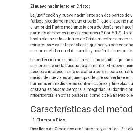
El nuevo nacimiento en Cristo:
La justificación y nuevo nacimiento son dos partes de 
fariseo Nicodemo marca un criterio “…que el que no nacie
el amor del Padre mediante la obra de Jesús nos hace ju
partir de ahí somos nuevas criaturas (2 Cor. 5:17). Este 
hasta alcanzar la estatura de Cristo mientras servimos en
ministerios y es esta práctica la que nos va perfeccio
comprometida con el desarrollo y misión del cuerpo de Cr
La perfección no significa sin error, no significa que no
compromiso sin la búsqueda del mérito. El nuevo naci
deseos e intereses, sino que ahora se vive para const
nacido de nuevo, es alguien que decide convertirse en u
humana, en medio de las contradicciones y tinieblas que
cristiana es buscar siempre la integridad, el dominio prop
misericordia, en otras palabras, como dice San Pablo: es
Características del meto
El amor a Dios.
Dios lleno de Gracia nos amó primero y siempre. Por el