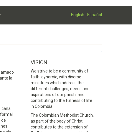
English
Español
VISION
We strive to be a community of
 llamado
faith: dynamic, with diverse
ante la
ministries which address the
different challenges, needs and
aspirations of our parish, and
contributing to the fullness of life
in Colombia.
licana
 formal.
The Colombian Methodist Church,
a de
as part of the body of Christ,
iones
contributes to the extension of