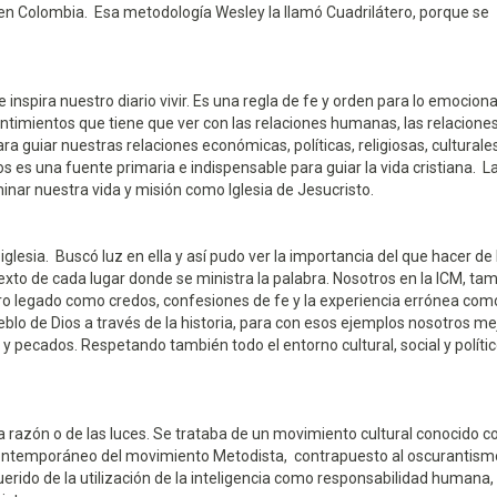
 en Colombia. Esa metodología Wesley la llamó Cuadrilátero, porque se
 inspira nuestro diario vivir. Es una regla de fe y orden para lo emocional
ntimientos que tiene que ver con las relaciones humanas, las relaciones
ra guiar nuestras relaciones económicas, políticas, religiosas, culturale
s es una fuente primaria e indispensable para guiar la vida cristiana. L
minar nuestra vida y misión como Iglesia de Jesucristo.
 iglesia. Buscó luz en ella y así pudo ver la importancia del que hacer de l
ntexto de cada lugar donde se ministra la palabra. Nosotros en la ICM, ta
o legado como credos, confesiones de fe y la experiencia errónea como
blo de Dios a través de la historia, para con esos ejemplos nosotros me
 pecados. Respetando también todo el entorno cultural, social y políti
la razón o de las luces. Se trataba de un movimiento cultural conocido c
sto contemporáneo del movimiento Metodista, contrapuesto al oscurantism
erido de la utilización de la inteligencia como responsabilidad humana,