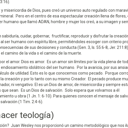
3:16).
 y misericordia de Dios, pues creó un universo auto regulado con maravi
 mineral. Pero en el centro de esa espectacular creación llena de flores, 
ser humano que llamó ADAN, hombre y mujer los creó, a su imagen y s
sabiduría, cuidar, gobernar, fructificar, reproducir y disfrutar la creaci
l ser humano con espíritu libre, permitiéndoles escoger con criterio pro
onsecuencias de sus decisiones y conducta (Gen. 3, Is. 55:6-8, Jer. 211:8).
 el camino de la vida o el camino de la muerte.
por el amor. Dios es amor. Es un amor sin límites por la vida plena de tod
 endiosamiento idolátrico del ser humano. Por la avaricia, por sus ansia
 cálculo de utilidad. Esto es lo que conocemos como pecado. Porque cor
n la creación y por lo tanto con su mismo Creador. El pecado produce m
ador, ni vengativo. El es un Dios de amor, de misericordia y siempre est
 que sean. Es un Dios de salvación. Solo espera que volvamos a él
miento u obra (1 Jn. 1: 6-10). Para quienes conocen el mensaje de salv
salvación (1 Tim. 2:4-6).
acer teología)
ación? Juan Wesley nos proporcionó un camino metodológico que nos i