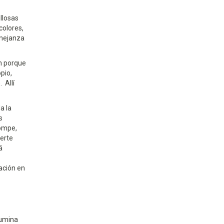
llosas
colores,
emejanza
ón porque
pio,
 Allí
a la
s
rompe,
uerte
á
ación en
lumina