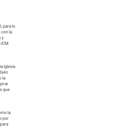
, para lo
 con la
s y
a ICM
a Iglesia
mbién
 la
jorar
co que
omo la
o por
 para