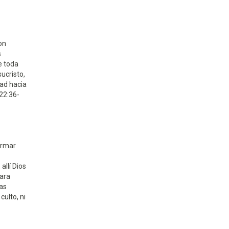
son
s
e toda
ucristo,
dad hacia
 22:36-
ormar
allí Dios
para
zas
culto, ni