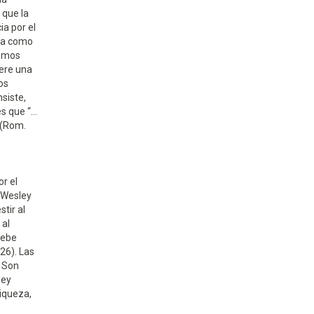
 que la
a por el
ica como
demos
iere una
os
nsiste,
es que “…
 (Rom.
or el
e Wesley
tir al
 al
debe
26). Las
. Son
ley
riqueza,