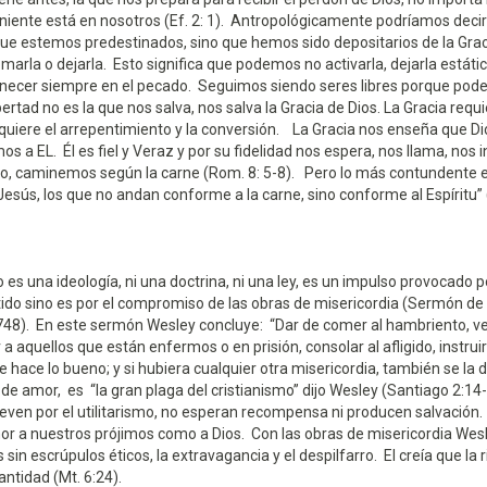
iente está en nosotros (Ef. 2: 1). Antropológicamente podríamos decir
e estemos predestinados, sino que hemos sido depositarios de la Graci
omarla o dejarla. Esto significa que podemos no activarla, dejarla estát
rmanecer siempre en el pecado. Seguimos siendo seres libres porque po
bertad no es la que nos salva, nos salva la Gracia de Dios. La Gracia requ
uiere el arrepentimiento y la conversión. La Gracia nos enseña que Di
s a EL. Él es fiel y Veraz y por su fidelidad nos espera, nos llama, nos i
o, caminemos según la carne (Rom. 8: 5-8). Pero lo más contundente 
esús, los que no andan conforme a la carne, sino conforme al Espíritu”
 es una ideología, ni una doctrina, ni una ley, es un impulso provocado p
tido sino es por el compromiso de las obras de misericordia (Sermón d
748). En este sermón Wesley concluye: “Dar de comer al hambriento, ves
 a aquellos que están enfermos o en prisión, consolar al afligido, instruir
e hace lo bueno; y si hubiera cualquier otra misericordia, también se la 
de amor, es “la gran plaga del cristianismo” dijo Wesley (Santiago 2:14-
ueven por el utilitarismo, no esperan recompensa ni producen salvación
or a nuestros prójimos como a Dios. Con las obras de misericordia Wes
sin escrúpulos éticos, la extravagancia y el despilfarro. El creía que la 
ntidad (Mt. 6:24).