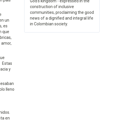
n país
God's kingdom - expressed in the
construction of inclusive
communities, proclaiming the good
e
news of a dignified and integral life
 en un
in Colombian society.
s, es
n que
bricas,
e amor,
que
. Estas
racia y
nfesaban
lo lleno
nidos.
sta en