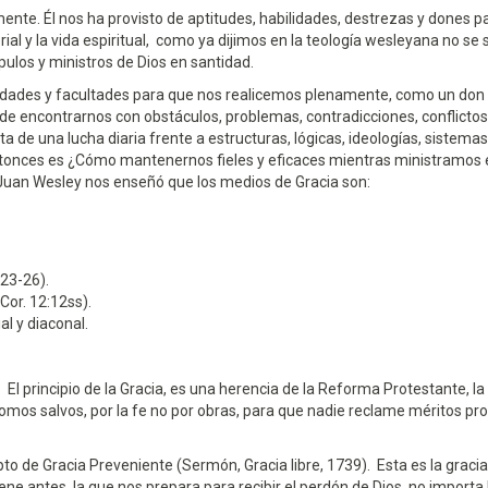
ente. Él nos ha provisto de aptitudes, habilidades, destrezas y dones pa
al y la vida espiritual, como ya dijimos en la teología wesleyana no se
ulos y ministros de Dios en santidad.
idades y facultades para que nos realicemos plenamente, como un don 
e encontrarnos con obstáculos, problemas, contradicciones, conflictos
ta de una lucha diaria frente a estructuras, lógicas, ideologías, sistemas
tonces es ¿Cómo mantenernos fieles y eficaces mientras ministramos 
Juan Wesley nos enseñó que los medios de Gracia son:
 23-26).
 Cor. 12:12ss).
al y diaconal.
. El principio de la Gracia, es una herencia de la Reforma Protestante, la
somos salvos, por la fe no por obras, para que nadie reclame méritos pr
to de Gracia Preveniente (Sermón, Gracia libre, 1739). Esta es la graci
ne antes, la que nos prepara para recibir el perdón de Dios, no importa 