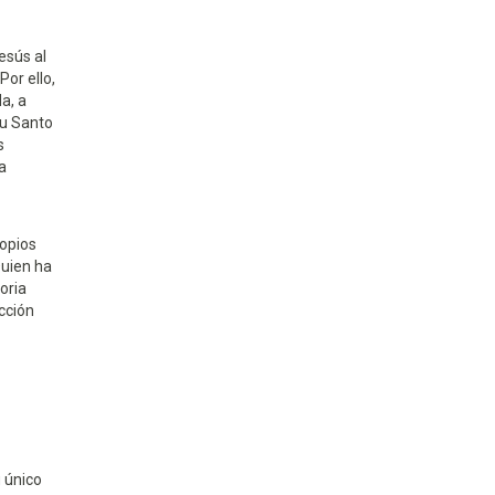
esús al
Por ello,
a, a
tu Santo
s
a
ropios
Quien ha
oria
cción
 único