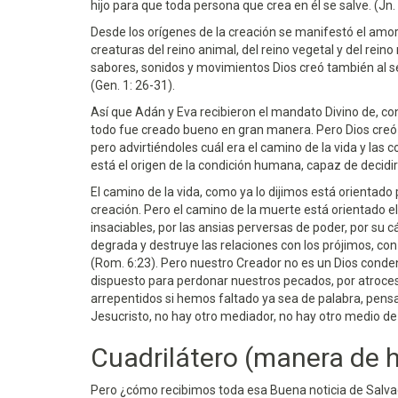
hijo para que toda persona que crea en él se salve. (Jn. 
Desde los orígenes de la creación se manifestó el amor
creaturas del reino animal, del reino vegetal y del reino
sabores, sonidos y movimientos Dios creó también al 
(Gen. 1: 26-31).
Así que Adán y Eva recibieron el mandato Divino de, con 
todo fue creado bueno en gran manera. Pero Dios creó a
pero advirtiéndoles cuál era el camino de la vida y las c
está el origen de la condición humana, capaz de decidir
El camino de la vida, como ya lo dijimos está orientado 
creación. Pero el camino de la muerte está orientado el
insaciables, por las ansias perversas de poder, por su
degrada y destruye las relaciones con los prójimos, co
(Rom. 6:23). Pero nuestro Creador no es un Dios conden
dispuesto para perdonar nuestros pecados, por atroces
arrepentidos si hemos faltado ya sea de palabra, pensa
Jesucristo, no hay otro mediador, no hay otro medio de 
Cuadrilátero (manera de h
Pero ¿cómo recibimos toda esa Buena noticia de Salv