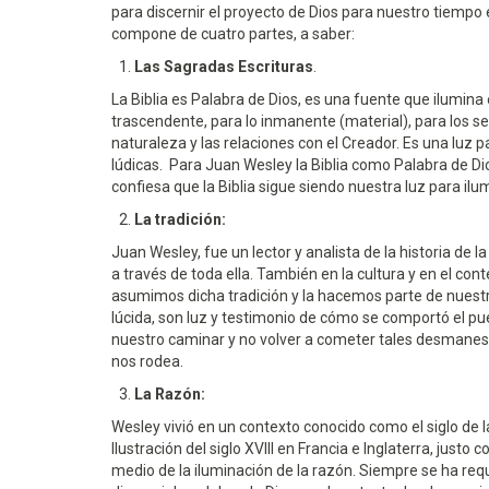
para discernir el proyecto de Dios para nuestro tiempo
compone de cuatro partes, a saber:
Las Sagradas Escrituras
.
La Biblia es Palabra de Dios, es una fuente que ilumina e
trascendente, para lo inmanente (material), para los se
naturaleza y las relaciones con el Creador. Es una luz pa
lúdicas. Para Juan Wesley la Biblia como Palabra de Dio
confiesa que la Biblia sigue siendo nuestra luz para ilu
La tradición:
Juan Wesley, fue un lector y analista de la historia de la
a través de toda ella. También en la cultura y en el co
asumimos dicha tradición y la hacemos parte de nuestr
lúcida, son luz y testimonio de cómo se comportó el pue
nuestro caminar y no volver a cometer tales desmanes y
nos rodea.
La Razón:
Wesley vivió en un contexto conocido como el siglo de 
Ilustración del siglo XVIII en Francia e Inglaterra, ju
medio de la iluminación de la razón. Siempre se ha requ