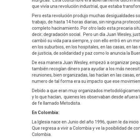
litúrgicas. Esta costumbre era abiertamente discrimin
que vivía una revolución industrial, que estaba transf
Pero esta revolución produjo muchas desigualdades soc
trabajo, de hasta 14 horas diarias, sin ninguna protecc
completo hacinamiento. Por otro lado esta precaria sit
decir; degradación social. Pero un día Juan Wesley, ju
cambió su vida para siempre, y con ello entró en un movim
en los suburbios, en los hospitales, en las casas, en la
de justicia, de solidaridad y paz como lo anuncia la Bue
De esa manera Juan Wesley, empezó a organizar pequeñ
también recogían dinero para ayudar a los más necesi
reuniones, bien organizadas, las hacían en las casas, en
numero de tal forma era su impacto que ese movimient
Debido a que eran muy organizados metodológicamente,
y lo que hacían, quienes les observaban desde afuera 
de fe llamado Metodista.
En Colombia:
La Iglesia nace en Junio del año 1996, quien le da inici
Que regresa a vivir a Colombia y ve la posibilidad de com
Colombia.