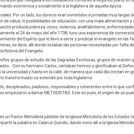
atoria porque relegaba a los ciudadanos comunes a segundo plano, en u
ormando económica y socialmente a la Inglaterra de aquella época.
iales. Por un lado, los obreros eran sometidos a jornadas muy largas d
ión de salud, ni posibilidades de educación; con una mala alimentación y
uación producía pobreza, vicios, violencia, analfabetismo, enfermedade
stamente el 24 de mayo del año 1738, tuvo una experiencia de conversió
iento del Espíritu que lo llevó a servir y predicar el evangelio en las fá
s minas, es decir, allí donde estaban las personas necesitadas por falta d
na Noticia del Evangelio.
os grupos de estudio de las Sagradas Escrituras, grupos de oración 
tados. Con su hermano Carlos, cantaban himnos y glorificaban al Señor
 la universidad y hasta en la calle, de manera que cada día crecían en g
o transformador se extendió por toda Inglaterra.
 disciplinados, piadosos, responsables y coherentes entre lo que co
los empezaron a llamar METODISTAS. Este es pues, el origen de un pueb
o es un Pastor Metodista jubilado de la Iglesia Metodista de los Estados U
partir la palabra en Calarcá Quindío; dando inicio allí a la Iglesia Metodi