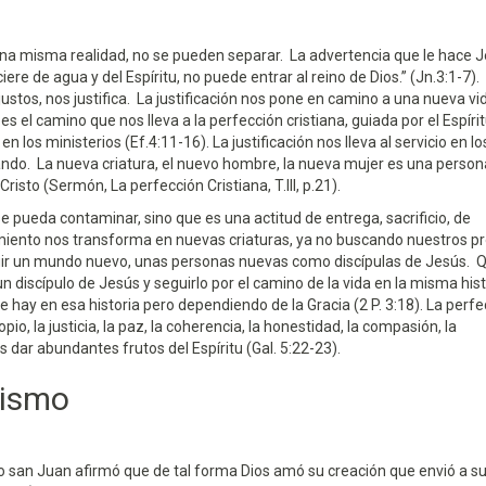
una misma realidad, no se pueden separar. La advertencia que le hace J
re de agua y del Espíritu, no puede entrar al reino de Dios.” (Jn.3:1-7). 
stos, nos justifica. La justificación nos pone en camino a una nueva vid
es el camino que nos lleva a la perfección cristiana, guiada por el Espíri
 los ministerios (Ef.4:11-16). La justificación nos lleva al servicio en lo
nando. La nueva criatura, el nuevo hombre, la nueva mujer es una person
isto (Sermón, La perfección Cristiana, T.III, p.21).
 se pueda contaminar, sino que es una actitud de entrega, sacrificio, de
miento nos transforma en nuevas criaturas, ya no buscando nuestros p
ruir un mundo nuevo, unas personas nuevas como discípulas de Jesús. 
n discípulo de Jesús y seguirlo por el camino de la vida en la misma hist
 hay en esa historia pero dependiendo de la Gracia (2 P. 3:18). La perfe
io, la justicia, la paz, la coherencia, la honestidad, la compasión, la
 dar abundantes frutos del Espíritu (Gal. 5:22-23).
dismo
lo san Juan afirmó que de tal forma Dios amó su creación que envió a su