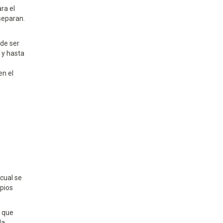
ra el
 separan.
de ser
 y hasta
en el
 cual se
opios
a que
la