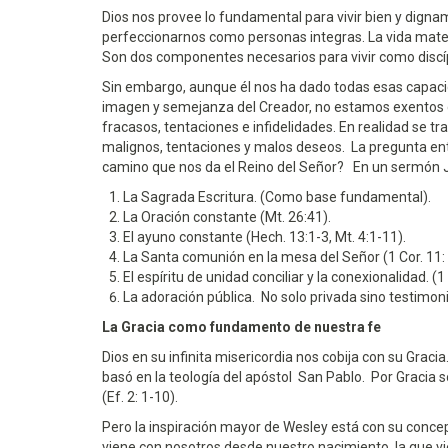
Dios nos provee lo fundamental para vivir bien y dignam
perfeccionarnos como personas integras. La vida materi
Son dos componentes necesarios para vivir como discíp
Sin embargo, aunque él nos ha dado todas esas capac
imagen y semejanza del Creador, no estamos exentos d
fracasos, tentaciones e infidelidades. En realidad se tra
malignos, tentaciones y malos deseos. La pregunta en
camino que nos da el Reino del Señor? En un sermón 
La Sagrada Escritura. (Como base fundamental).
La Oración constante (Mt. 26:41).
El ayuno constante (Hech. 13:1-3, Mt. 4:1-11).
La Santa comunión en la mesa del Señor (1 Cor. 11:
El espíritu de unidad conciliar y la conexionalidad. (1
La adoración pública. No solo privada sino testimoni
La Gracia como fundamento de nuestra fe
Dios en su infinita misericordia nos cobija con su Gracia
basó en la teología del apóstol San Pablo. Por Gracia 
(Ef. 2: 1-10).
Pero la inspiración mayor de Wesley está con su concep
viene con nosotros desde nuestro nacimiento, la que vie