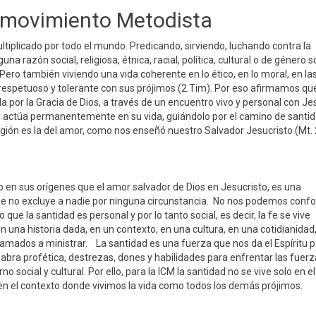
 movimiento Metodista
tiplicado por todo el mundo. Predicando, sirviendo, luchando contra la
na razón social, religiosa, étnica, racial, política, cultural o de género 
ro también viviendo una vida coherente en lo ético, en lo moral, en la
 respetuoso y tolerante con sus prójimos (2.Tim). Por eso afirmamos qu
 por la Gracia de Dios, a través de un encuentro vivo y personal con Jes
anto actúa permanentemente en su vida, guiándolo por el camino de santi
ligión es la del amor, como nos enseñó nuestro Salvador Jesucristo (Mt.
en sus orígenes que el amor salvador de Dios en Jesucristo, es una
que no excluye a nadie por ninguna circunstancia. No nos podemos conf
 que la santidad es personal y por lo tanto social, es decir, la fe se vive
n una historia dada, en un contexto, en una cultura, en una cotidianidad, 
 llamados a ministrar. La santidad es una fuerza que nos da el Espíritu 
bra profética, destrezas, dones y habilidades para enfrentar las fuer
ial y cultural. Por ello, para la ICM la santidad no se vive solo en el 
, en el contexto donde vivimos la vida como todos los demás prójimos.